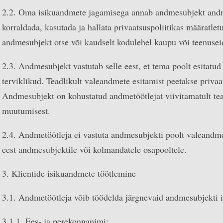
2.2. Oma isikuandmete jagamisega annab andmesubjekt andm
korraldada, kasutada ja hallata privaatsuspoliitikas määratl
andmesubjekt otse või kaudselt kodulehel kaupu või teenusei
2.3. Andmesubjekt vastutab selle eest, et tema poolt esitatu
terviklikud. Teadlikult valeandmete esitamist peetakse privaa
Andmesubjekt on kohustatud andmetöötlejat viivitamatult te
muutumisest.
2.4. Andmetöötleja ei vastuta andmesubjekti poolt valeandme
eest andmesubjektile või kolmandatele osapooltele.
3. Klientide isikuandmete töötlemine
3.1. Andmetöötleja võib töödelda järgnevaid andmesubjekti 
3.1.1. Ees- ja perekonnanimi;