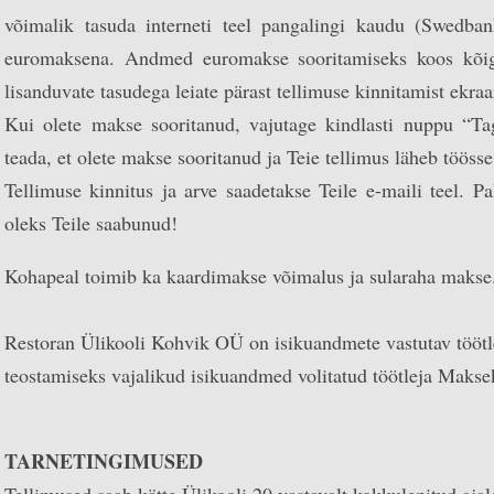
võimalik tasuda interneti teel pangalingi kaudu (Swed
euromaksena. Andmed euromakse sooritamiseks koos kõigi
lisanduvate tasudega leiate pärast tellimuse kinnitamist ekraa
Kui olete makse sooritanud, vajutage kindlasti nuppu “T
teada, et olete makse sooritanud ja Teie tellimus läheb töösse
Tellimuse kinnitus ja arve saadetakse Teile e-maili teel. Pa
oleks Teile saabunud!
Kohapeal toimib ka kaardimakse võimalus ja sularaha makse
Restoran Ülikooli Kohvik OÜ on isikuandmete vastutav töötle
teostamiseks vajalikud isikuandmed volitatud töötleja Makse
TARNETINGIMUSED
Tellimused saab kätte Ülikooli 20 vastavalt kokkulepitud ajal