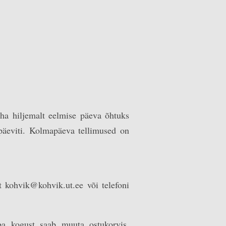
teha hiljemalt eelmise päeva õhtuks
päeviti. Kolmapäeva tellimused on
 kohvik@kohvik.ut.ee või telefoni
ba kogust saab muuta ostukorvis.