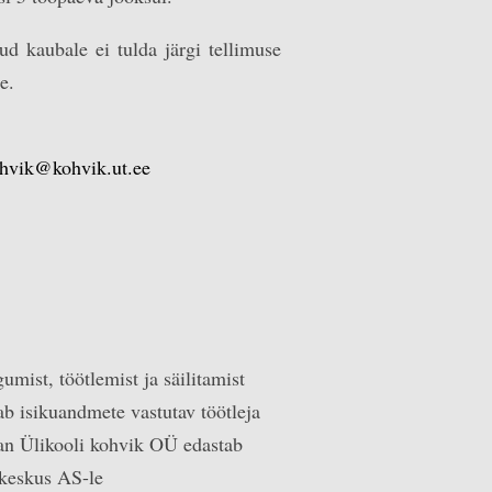
tud kaubale ei tulda järgi tellimuse
e.
hvik@kohvik.ut.ee
umist, töötlemist ja säilitamist
ab isikuandmete vastutav töötleja
ran Ülikooli kohvik OÜ edastab
ekeskus AS-le