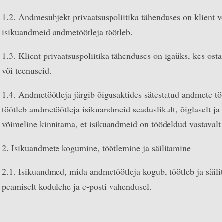
1.2. Andmesubjekt privaatsuspoliitika tähenduses on klient võ
isikuandmeid andmetöötleja töötleb.
1.3. Klient privaatsuspoliitika tähenduses on igaüks, kes os
või teenuseid.
1.4. Andmetöötleja järgib õigusaktides sätestatud andmete 
töötleb andmetöötleja isikuandmeid seaduslikult, õiglaselt ja
võimeline kinnitama, et isikuandmeid on töödeldud vastavalt 
2. Isikuandmete kogumine, töötlemine ja säilitamine
2.1. Isikuandmed, mida andmetöötleja kogub, töötleb ja säilit
peamiselt kodulehe ja e-posti vahendusel.