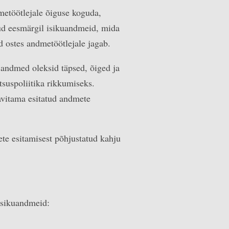
etöötlejale õiguse koguda,
etud eesmärgil isikuandmeid, mida
d ostes andmetöötlejale jagab.
d andmed oleksid täpsed, õiged ja
tsuspoliitika rikkumiseks.
avitama esitatud andmete
te esitamisest põhjustatud kahju
isikuandmeid: