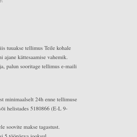
is tuuakse tellimus Teile kohale
ni ajane kättesaamise vahemik.
ja, palun sooritage tellimus e-maili
est minimaalselt 24h enne tellimuse
õi helistades 5180866 (E-L 9-
le soovite makse tagastust.
si 5 tööpäeva jooksul.