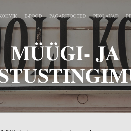
 KOHVIK
E-POOD
PAGARITOOTED
PEOLAUAD
P
MÜÜGI- JA
STUSTINGI