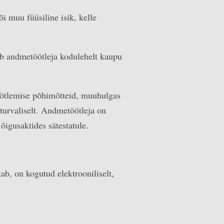
i muu füüsiline isik, kelle
tab andmetöötleja kodulehelt kaupu
töötlemise põhimõtteid, muuhulgas
 turvaliselt. Andmetöötleja on
õigusaktides sätestatule.
ab, on kogutud elektrooniliselt,