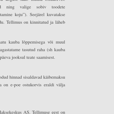
ad ning valige sobiv toodete
etamine koju”). Seejärel kuvatakse
u. Tellimus on kinnitatud ja läheb
amatu kauba lõppemisega või muul
 tagastatame tasutud raha (sh kauba
päeva jooksul teate saamisest.
oodud hinnad sisaldavad käibemaksu
 on e-poe ostukorvis eraldi välja
Maksekeskus AS. Tellimuse eest on