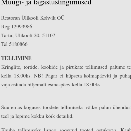
Müügi- ja tagastustingimused
Restoran Ülikooli Kohvik OÜ
Reg 12993986
Tartu, Ülikooli 20, 51107
Tel 5180866
TELLIMINE
Kringlite, tortide, kookide ja pirukate tellimused palume 
kella 18.00ks. NB! Pagar ei küpseta kolmapäeviti ja püha
vaja esitada hiljemalt esmaspäev kella 18.00ks.
Suuremas koguses toodete tellimiseks võtke palun ühendust
teel ja lepime kokku kõik detailid.
Kauba tellimiseks lisage soovitud tooted ostukorvi. Kau