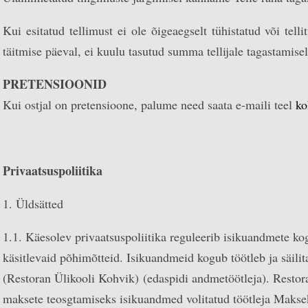
Kui esitatud tellimust ei ole õigeaegselt tühistatud või telli
täitmise päeval, ei kuulu tasutud summa tellijale tagastamisel
PRETENSIOONID
Kui ostjal on pretensioone, palume need saata e-maili teel
ko
Privaatsuspoliitika
1. Üldsätted
1.1. Käesolev privaatsuspoliitika reguleerib isikuandmete kog
käsitlevaid põhimõtteid. Isikuandmeid kogub töötleb ja säilit
(Restoran Ülikooli Kohvik) (edaspidi andmetöötleja). Resto
maksete teosgtamiseks isikuandmed volitatud töötleja Maks