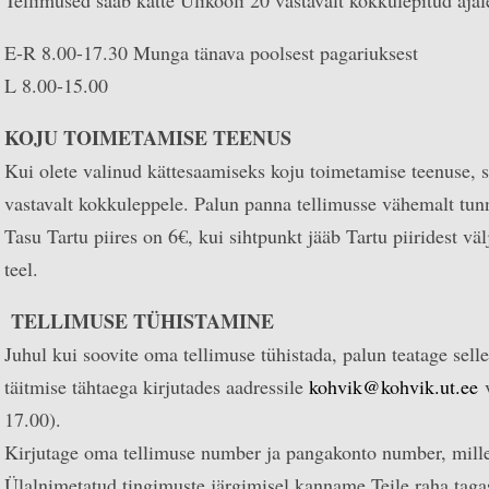
E-R 8.00-17.30 Munga tänava poolsest pagariuksest
L 8.00-15.00
KOJU TOIMETAMISE TEENUS
Kui olete valinud kättesaamiseks koju toimetamise teenuse, si
vastavalt kokkuleppele. Palun panna tellimusse vähemalt tun
Tasu Tartu piires on 6€, kui sihtpunkt jääb Tartu piiridest väl
teel.
TELLIMUSE TÜHISTAMINE
Juhul kui soovite oma tellimuse tühistada, palun teatage sell
täitmise tähtaega kirjutades aadressile
kohvik@kohvik.ut.ee
v
17.00).
Kirjutage oma tellimuse number ja pangakonto number, mille
Ülalnimetatud tingimuste järgimisel kanname Teile raha taga