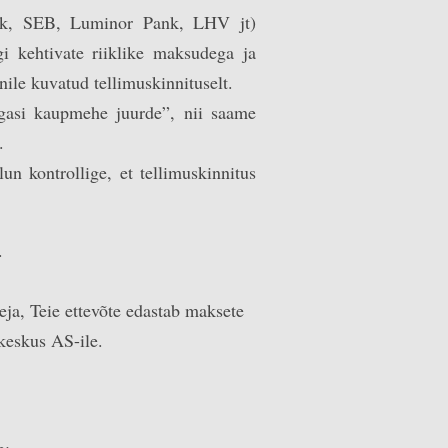
bank, SEB, Luminor Pank, LHV jt)
 kehtivate riiklike maksudega ja
nile kuvatud tellimuskinnituselt.
agasi kaupmehe juurde”, nii saame
.
lun kontrollige, et tellimuskinnitus
.
ja, Teie ettevõte edastab maksete
keskus AS-ile.
e: