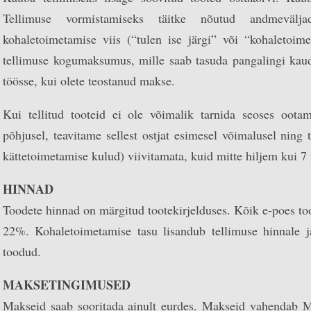
Tellimuse vormistamiseks täitke nõutud andmevälj
kohaletoimetamise viis (“tulen ise järgi” või “kohaletoim
tellimuse kogumaksumus, mille saab tasuda pangalingi kaud
töösse, kui olete teostanud makse.
Kui tellitud tooteid ei ole võimalik tarnida seoses oot
põhjusel, teavitame sellest ostjat esimesel võimalusel ning
kättetoimetamise kulud) viivitamata, kuid mitte hiljem kui 7 
HINNAD
Toodete hinnad on märgitud tootekirjelduses. Kõik e-poes t
22%. Kohaletoimetamise tasu lisandub tellimuse hinnale ja
toodud.
MAKSETINGIMUSED
Makseid saab sooritada ainult eurdes. Makseid vahendab 